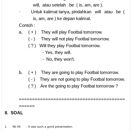
will, atau setelah be ( is, am, are ).
·
Untuk kalimat tanya, pindahkan will atau be (
is, am, are ) ke depan kalimat.
Contoh :
a. ( + ) They will play Footbal tomorrow.
( - ) They will not play Footbal tomorrow.
( ? ) Will they play Footbal tomorrow.
- Yes, they will.
- No, they won’t.
b. ( + ) They are going to play Footbal tomorrow.
( - ) They are not going to play Footbal tomorrow.
( ? ) Are the going to play Footbal tomorrow ?
========================================
======
II. SOAL
1. M
r. Ali : It was such a good presentation.