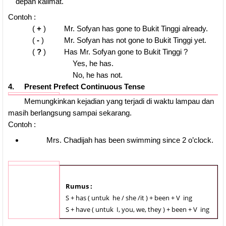
depan kalimat.
Contoh :
(
+
) Mr. Sofyan has gone to Bukit Tinggi already.
(
-
) Mr. Sofyan has not gone to Bukit Tinggi yet.
(
?
) Has Mr. Sofyan gone to Bukit Tinggi ?
Yes, he has.
No, he has not.
4. Present Prefect Continuous Tense
Memungkinkan kejadian yang terjadi di waktu lampau dan
masih berlangsung sampai sekarang.
Contoh :
Mrs. Chadijah has been swimming since 2 o’clock.
Rumus :
S + has ( untuk he / she /it ) + been + V ing
S + have ( untuk I, you, we, they ) + been + V ing