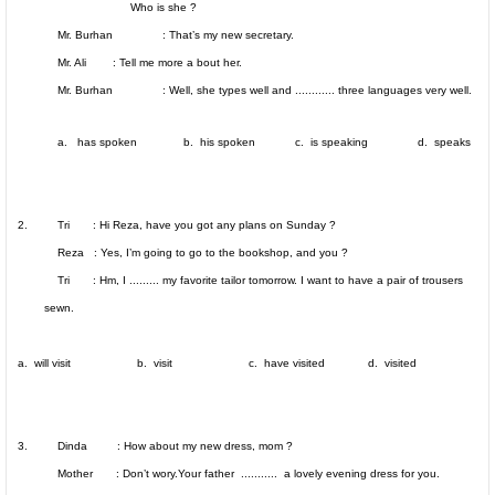
Who is she ?
Mr. Burhan : That’s my new secretary.
Mr. Ali : Tell me more a bout her.
Mr. Burhan : Well, she types well and ............ three languages very well.
a.
has spoken b. his spoken c. is speaking d. speaks
2. Tri : Hi Reza, have you got any plans on Sunday ?
Reza : Yes, I’m going to go to the bookshop, and you ?
Tri : Hm, I ......... my favorite tailor tomorrow. I want to have a pair of trousers
sewn.
a. will visit b. visit c. have visited d. visited
3. Dinda : How about my new dress, mom ?
Mother : Don’t wory.Your father ........... a lovely evening dress for you.