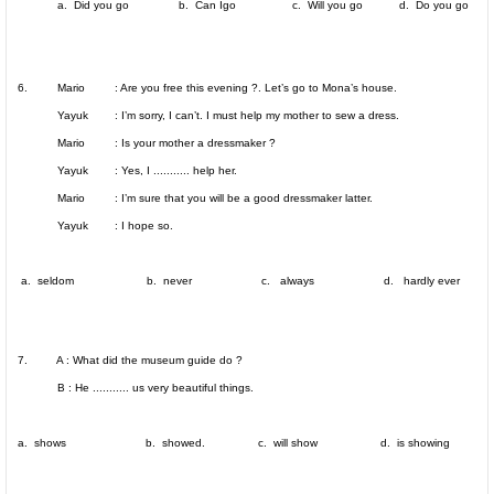
a. Did you go b. Can Igo c. Will you go d. Do you go
6. Mario : Are you free this evening ?. Let’s go to Mona’s house.
Yayuk : I’m sorry, I can’t. I must help my mother to sew a dress.
Mario : Is your mother a dressmaker ?
Yayuk : Yes, I ........... help her.
Mario : I’m sure that you will be a good dressmaker latter.
Yayuk : I hope so.
a. seldom b. never c. always d. hardly ever
7. A : What did the museum guide do ?
B : He ........... us very beautiful things.
a. shows b. showed. c. will show d. is showing