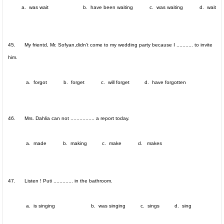
a. was wait b. have been waiting c. was waiting d. wait
45. My frientd, Mr. Sofyan,didn’t come to my wedding party because I ........... to invite
him.
a. forgot b. forget c. will forget d. have forgotten
46. Mrs. Dahlia can not ................ a report today.
a. made b. making c. make d. makes
47. Listen ! Puti ............. in the bathroom.
a. is singing b. was singing c. sings d. sing