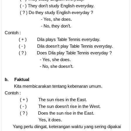
( - ) They don’t study English everyday.
( ? ) Do they study English everyday ?
- Yes, she does.
- No, they don’t.
Contoh :
( + ) Dila plays Table Tennis everyday.
( - ) Dila doesn’t play Table Tennis everyday.
( ? ) Does Dila play Table Tennis everyday ?
- Yes, she does.
- No, she doesn’t.
b. Faktual
Kita membicarakan tentang kebenaran umum.
Contoh :
( + ) The sun rises in the East.
( - ) The sun doesn’t rise in the West.
( ? ) Does the sun rise in the East.
Yes, it does.
Yang perlu diingat, keterangan waktu yang sering dipakai