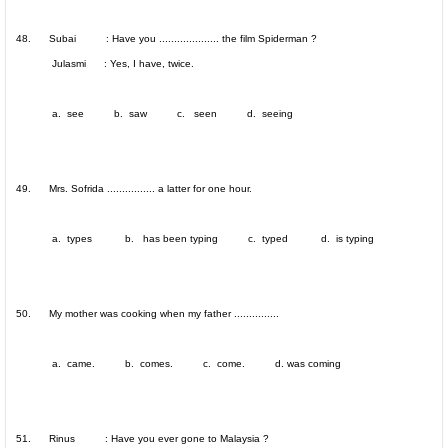
48. Subai : Have you .................... the film Spiderman ?
Julasmi : Yes, I have, twice.
a. see b. saw c. seen d. seeing
49. Mrs. Sofrida ................ a latter for one hour.
a. types b. has been typing c. typed d. is typing
50. My mother was cooking when my father ...............
a. came. b. comes. c. come. d. was coming
51. Rinus : Have you ever gone to
Malaysia
?