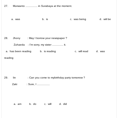
27. Murwanto ............... in
Surabaya
at the moment.
a. was b. is c. was being d. wiil be
28. Jhony : May I borrow your newspaper ?
Zuhaeda : I’m sorry, my sister .............. it.
a. has been reading b. is reading c. will read d. was
reading
29. Iin : Can you come to mybirthday party tomorrow ?
Zaki : Sure, I ................
a. am b. do c. will d. did