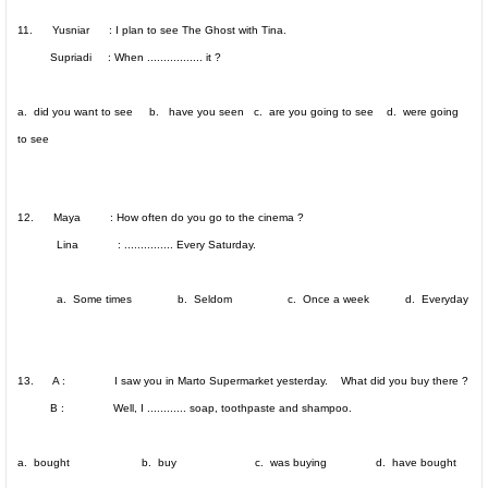
11. Yusniar : I plan to see The Ghost with Tina.
Supriadi : When ................. it ?
a. did you want to see b. have you seen c. are you going to see d. were going
to see
12. Maya : How often do you go to the cinema ?
Lina : ............... Every Saturday.
a. Some times b. Seldom c. Once a week d. Everyday
13. A : I saw you in Marto Supermarket yesterday. What did you buy there ?
B : Well, I ............ soap, toothpaste and shampoo.
a. bought b. buy c. was buying d. have bought