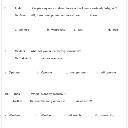
8. Andi : People may not cut down trees in the forest carelessly. Why, sir ?
Mr. Boan : Will, if we don’t protect our fores’t, we .......... them.
a. will lose b. would lose c. lost d. lose
9. Mr. Jack : What will you in the factory tomorrow ?
Mr. Bakrie : I ........... a new machine.
a. Operated b. Operate c. am operated d. will operate
10. Rino : Where is daddy, mommy ?
Mother : He is in the living room. He ........... news on TV.
a. Watches b. Watched c. will watch d. is watching