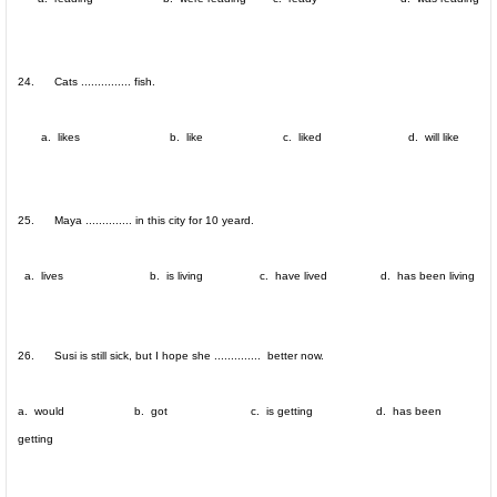
24. Cats ............... fish.
a. likes b. like c. liked d. will like
25. Maya .............. in this city for 10 yeard.
a. lives b. is living c. have lived d. has been living
26. Susi is still sick, but I hope she .............. better now.
a. would b. got c. is getting d. has been
getting