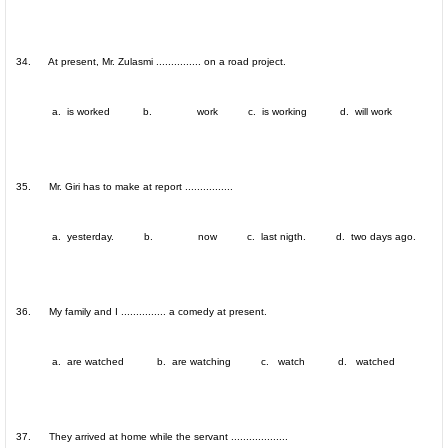
34. At present, Mr. Zulasmi ............... on a road project.
a. is worked b. work c. is working d. will work
35. Mr. Giri has to make at report ................
a. yesterday. b. now c. last nigth. d. two days ago.
36. My family and I ............... a comedy at present.
a. are watched b. are watching c. watch d. watched
37. They arrived at home while the servant ...................