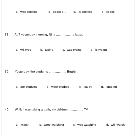
a. was cooking. b. cooked. . c. is cooking d. cooks.
38. At 7 yesterday morning, Nina ................. a latter.
a. will type b. typing c. was typing d. is typing
39. Yesterday, the students ................... English.
a. are studying b. were studied c. study d. studied
40. While I was taking a bath, my children ................ TV.
a. watch b. were watching c. was watching d. will watch