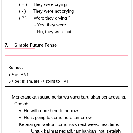
( + ) They were crying.
( - ) They were not crying
( ? ) Were they crying ?
- Yes, they were.
- No, they were not.
7. Simple Future Tense
Rumus :
S + will + V1
S + be ( is, am, are ) + going to + V1
Menerangkan suatu peristiwa yang baru akan berlangsung.
Contoh :
v
He will come here tomorrow.
v
He is going to come here tomorrow.
Keterangan waktu : tomorrow, next week, next time.
·
Untuk kalimat negatif, tambahkan not setelah