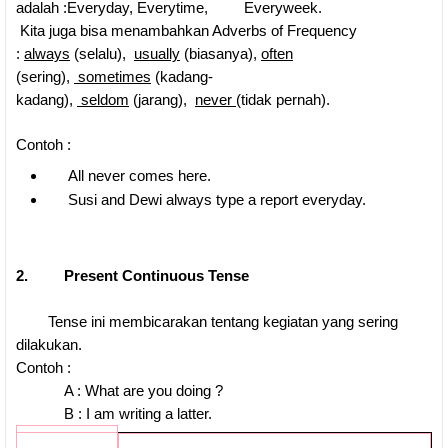
adalah :Everyday, Everytime, Everyweek.
Kita juga bisa menambahkan Adverbs of Frequency
:
always
(selalu),
usually
(biasanya),
often
(sering),
sometimes
(kadang-
kadang),
seldom
(jarang),
never
(tidak pernah).
Contoh :
All never comes here.
Susi and Dewi always type a report everyday.
2. Present Continuous Tense
Tense ini membicarakan tentang kegiatan yang sering
dilakukan.
Contoh :
A : What are you doing ?
B : I am writing a latter.