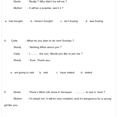
Dinda : Really ? Why didn’t he tell me ?
Mother : It will be a surprise, won’t it ?
a. has bought b. haven’t bought c. isn’t buying d. was buying
4. Carla : What do you plan to do next Sunday ?
Sherly : Nothing.What about you ?
Carla : I .......... the zoo. Would you like to join me ?
Sherly : Sure. Thank you.
a. am going to visit b. visit c. have visited d. visited
5. Dinda : There’s West Life show in Senayan. ............ to see it, mom ?
Mother : I’m afraid not. It will be very crowded, and it’s dangerous for a young
girl like you.