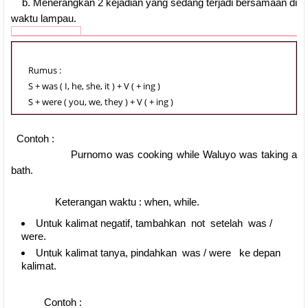
b. Menerangkan 2 kejadian yang sedang terjadi bersamaan di
waktu lampau.
Rumus :
S + was ( I, he, she, it ) + V ( + ing )
S + were ( you, we, they ) + V ( + ing )
Contoh :
Purnomo was cooking while Waluyo was taking a
bath.
Keterangan waktu : when, while.
Untuk kalimat negatif, tambahkan not setelah was /
were.
Untuk kalimat tanya, pindahkan was / were ke depan
kalimat.
Contoh :