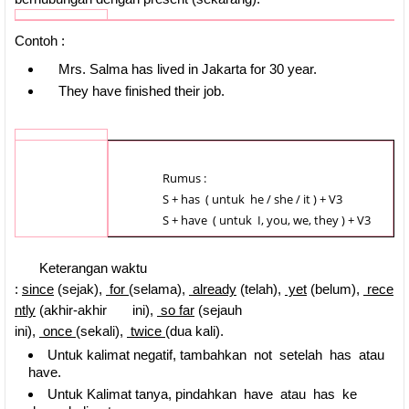
Contoh :
Mrs. Salma has lived in
Jakarta
for 30 year.
They have finished their job.
Rumus :
S + has ( untuk he / she / it ) + V3
S + have ( untuk I, you, we, they ) + V3
Keterangan waktu
:
since
(sejak),
for
(selama),
already
(telah),
yet
(belum),
rece
ntly
(akhir-akhir ini),
so far
(sejauh
ini),
once
(sekali),
twice
(dua kali).
Untuk kalimat negatif, tambahkan not setelah has atau
have.
Untuk Kalimat tanya, pindahkan have atau has ke