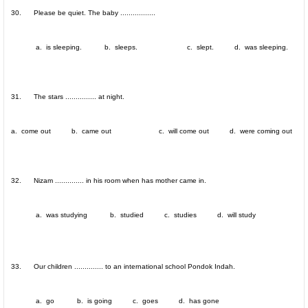
30. Please be quiet. The baby .................
a. is sleeping. b. sleeps. c. slept. d. was sleeping.
31. The stars ............... at night.
a. come out b. came out c. will come out d. were coming out
32. Nizam .............. in his room when has mother came in.
a. was studying b. studied c. studies d. will study
33. Our children .............. to an international school Pondok Indah.
a. go b. is going c. goes d. has gone