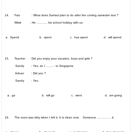
14. Faiz : What does Samsul plan to do after the coming samester test ?
Wiwit : He ............ his school holiday with us.
a. Spend b. spent c. has spent d. will spend
15. Teacher : Did you enjoy your vacation, boys and girls ?
Sandy : Yes, sir. I .......... to
Singapore
.
Adnan : Did you ?
Sandy
: Yes.
a. go b. will go c. went d. am going
16. The room was dirty when I left it. It is clean now. Someone ................ it.