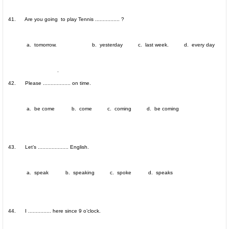
41. Are you going to play Tennis ................ ?
a. tomorrow. b. yesterday c. last week. d. every day
.
42. Please .................. on time.
a. be come b. come c. coming d. be coming
43. Let’s .................... English.
a. speak b. speaking c. spoke d. speaks
44. I ............... here since 9 o’clock.