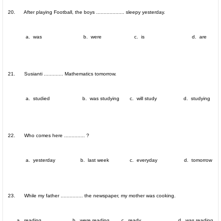
20. After playing Football, the boys ................... sleepy yesterday.
a. was b. were c. is d. are
21. Susianti ............. Mathematics tomorrow.
a. studied b. was studying c. will study d. studying
22. Who comes here .............. ?
a. yesterday b. last week c. everyday d. tomorrow
23. While my father ............... the newspaper, my mother was cooking.
a. reading b. were reading c. ready d. was reading