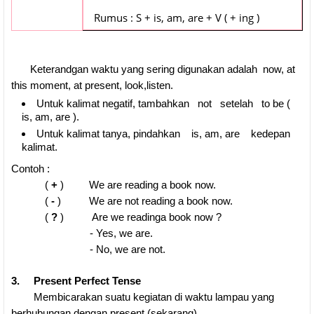
Rumus : S + is, am, are + V ( + ing )
Keterandgan waktu yang sering digunakan adalah now, at
this moment, at present, look,listen.
Untuk kalimat negatif, tambahkan not setelah to be (
is, am, are ).
Untuk kalimat tanya, pindahkan is, am, are kedepan
kalimat.
Contoh :
(
+
) We are reading a book now.
(
-
) We are not reading a book now.
(
?
) Are we readinga book now ?
- Yes, we are.
- No, we are not.
3. Present Perfect Tense
Membicarakan suatu kegiatan di waktu lampau yang
berhubungan dengan present (sekarang).