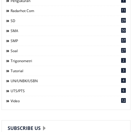
1
Pengukuran
11
Radarhot Com
29
SD
50
SMA
57
SMP
27
Soal
2
Trigonometri
3
Tutorial
4
UN/UNBK/USBN
6
UTS/PTS
12
Video
SUBSCRIBE US