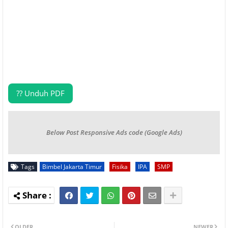
?? Unduh PDF
Below Post Responsive Ads code (Google Ads)
Tags
Bimbel Jakarta Timur
Fisika
IPA
SMP
OLDER
NEWER