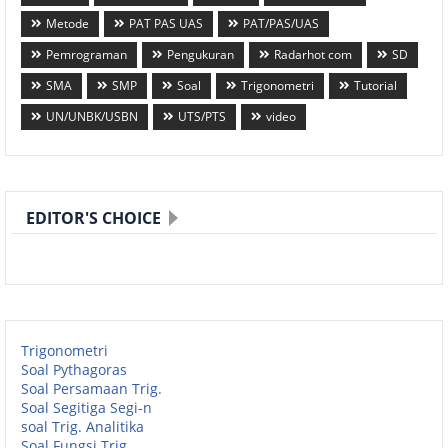
Metode
PAT PAS UAS
PAT/PAS/UAS
Pemrograman
Pengukuran
Radarhot com
SD
SMA
SMP
Soal
Trigonometri
Tutorial
UN/UNBK/USBN
UTS/PTS
video
EDITOR'S CHOICE
Trigonometri
Soal Pythagoras
Soal Persamaan Trig.
Soal Segitiga Segi-n
soal Trig. Analitika
Soal Fungsi Trig.