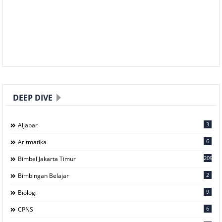
DEEP DIVE
3
Aljabar
6
Aritmatika
209
Bimbel Jakarta Timur
2
Bimbingan Belajar
9
Biologi
6
CPNS