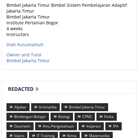
Bimbel Jakarta Timur Bimbel Sistem Pembelajaran Adaptif
Jakarta Timur
Bimbel Jakarta Timur
Institute Pertanian Bogor
4 weeks
Instructors
Diah Kusumastuti
Owner and Tutor
Bimbel Jakarta Timur
REDACTED
Aljabar
Aritmatika
Bimbel Jakarta Timur
Bimbingan Belajar
Biologi
CPNS
Fisika
Geometri
Ilmu Pengetahuan
Inspirasi
IPA
Islami
IT Training
Kimia
Matematika