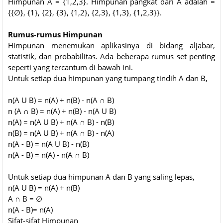
Himpunan A = {1,2,3}. Himpunan pangkat dari A adalah =
{{∅}, {1}, {2}, {3}, {1,2}, {2,3}, {1,3}, {1,2,3}}.
Rumus-rumus Himpunan
Himpunan menemukan aplikasinya di bidang aljabar,
statistik, dan probabilitas. Ada beberapa rumus set penting
seperti yang tercantum di bawah ini.
Untuk setiap dua himpunan yang tumpang tindih A dan B,
n(A U B) = n(A) + n(B) - n(A ∩ B)
n (A ∩ B) = n(A) + n(B) - n(A U B)
n(A) = n(A U B) + n(A ∩ B) - n(B)
n(B) = n(A U B) + n(A ∩ B) - n(A)
n(A - B) = n(A U B) - n(B)
n(A - B) = n(A) - n(A ∩ B)
Untuk setiap dua himpunan A dan B yang saling lepas,
n(A U B) = n(A) + n(B)
A ∩ B = ∅
n(A - B)= n(A)
Sifat-sifat Himpunan