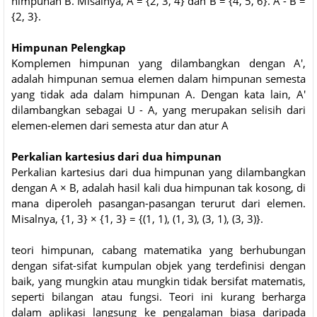
himpunan B. Misalnya, A = {2, 3, 4} dan B = {4, 5, 6}. A - B =
{2, 3}.
Himpunan Pelengkap
Komplemen himpunan yang dilambangkan dengan A',
adalah himpunan semua elemen dalam himpunan semesta
yang tidak ada dalam himpunan A. Dengan kata lain, A'
dilambangkan sebagai U - A, yang merupakan selisih dari
elemen-elemen dari semesta atur dan atur A
Perkalian kartesius dari dua himpunan
Perkalian kartesius dari dua himpunan yang dilambangkan
dengan A × B, adalah hasil kali dua himpunan tak kosong, di
mana diperoleh pasangan-pasangan terurut dari elemen.
Misalnya, {1, 3} × {1, 3} = {(1, 1), (1, 3), (3, 1), (3, 3)}.
teori himpunan, cabang matematika yang berhubungan
dengan sifat-sifat kumpulan objek yang terdefinisi dengan
baik, yang mungkin atau mungkin tidak bersifat matematis,
seperti bilangan atau fungsi. Teori ini kurang berharga
dalam aplikasi langsung ke pengalaman biasa daripada