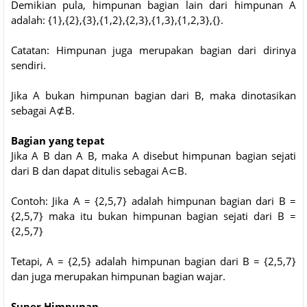
Demikian pula, himpunan bagian lain dari himpunan A
adalah: {1},{2},{3},{1,2},{2,3},{1,3},{1,2,3},{}.
Catatan: Himpunan juga merupakan bagian dari dirinya
sendiri.
Jika A bukan himpunan bagian dari B, maka dinotasikan
sebagai A⊄B.
Bagian yang tepat
Jika A B dan A B, maka A disebut himpunan bagian sejati
dari B dan dapat ditulis sebagai A⊂B.
Contoh: Jika A = {2,5,7} adalah himpunan bagian dari B =
{2,5,7} maka itu bukan himpunan bagian sejati dari B =
{2,5,7}
Tetapi, A = {2,5} adalah himpunan bagian dari B = {2,5,7}
dan juga merupakan himpunan bagian wajar.
Super Himpunan