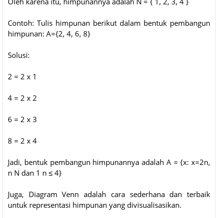
Oleh karena itu, himpunannya adalah N = { 1, 2, 3, 4 }
Contoh: Tulis himpunan berikut dalam bentuk pembangun
himpunan: A={2, 4, 6, 8}
Solusi:
2 = 2 x 1
4 = 2 x 2
6 = 2 x 3
8 = 2 x 4
Jadi, bentuk pembangun himpunannya adalah A = {x: x=2n,
n N dan 1 n ≤ 4}
Juga, Diagram Venn adalah cara sederhana dan terbaik
untuk representasi himpunan yang divisualisasikan.