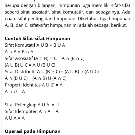
Serupa dengan bilangan, himpunan juga memiliki sifat-sifat
seperti sifat asosiatif, sifat komutatif, dan sebagainya. Ada
enam sifat penting dari himpunan. Diketahui, tiga himpunan
A, B, dan C, sifat-sifat himpunan ini adalah sebagai berikut.
Contoh Sifat-sifat Himpunan
Sifat komutatif A U B = B U A
A ∩ B = B ∩ A
Sifat Asosiatif (A ∩ B) ∩ C = A ∩ (B ∩ C)
(A U B) U C = A U (B U C)
Sifat Distributif A U (B ∩ C) = (A U B) ∩ (A U C)
A ∩ (B U C) = (A ∩ B) U (A ∩ C)
Properti Identitas A U ∅ = A
A ∩ U = A
Sifat Pelengkap A U A' = U
Sifat Idempoten A ∩ A = A
A U A = A
Operasi pada Himpunan