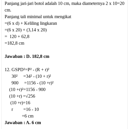
Panjang jari-jari botol adalah 10 cm, maka diameternya 2 x 10=20
cm.
Panjang tali minimal untuk mengikat
=(6 x d) + Keliling lingkaran
=(6 x 20) + (3,14 x 20)
= 120 + 62,8
=182,8 cm
Jawaban : D. 182,8 cm
12. GSPD²=P² - (R + r)²
30² =34² - (10 + r)²
900 =1156 - (10 +r)²
(10 +r)²=1156 - 900
(10 +r) =√256
(10 +r)=16
r =16 - 10
=6 cm
Jawaban : A. 6 cm