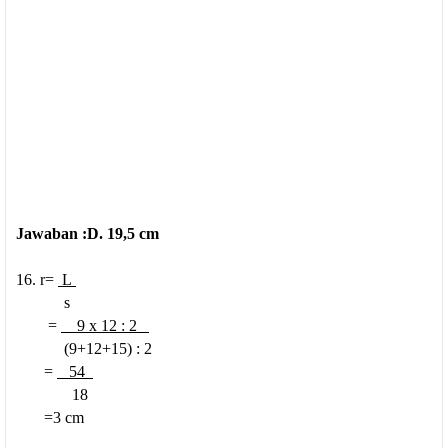
Jawaban :D. 19,5 cm
16. r=
L
s
=
9 x 12 : 2
(9+12+15) : 2
=
54
18
=3 cm