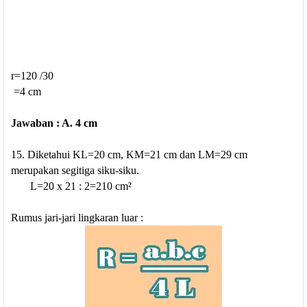
r=120 /30
=4 cm
Jawaban : A. 4 cm
15. Diketahui
KL=20 cm, KM=21 cm dan LM=29 cm
merupakan segitiga siku-siku.
L=20 x 21 : 2=210 cm
²
Rumus jari-jari lingkaran luar :