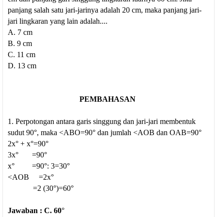
panjang salah satu jari-jarinya adalah 20 cm, maka panjang jari-
jari lingkaran yang lain adalah....
A. 7 cm
B. 9 cm
C. 11 cm
D. 13 cm
PEMBAHASAN
1. Perpotongan antara garis singgung dan jari-jari membentuk
sudut 90°, maka <ABO=90° dan jumlah <AOB dan OAB=90°
2x° + x°=90°
3x° =90°
x° =90°: 3=30°
<AOB =2x°
=2 (30°)=60°
Jawaban : C. 60
°