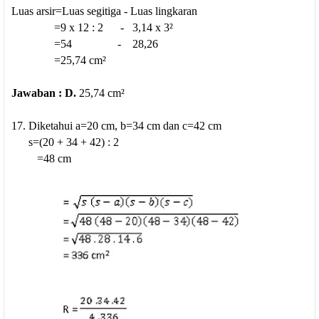
Luas arsir=Luas segitiga - Luas lingkaran
=9 x 12 : 2 - 3,14 x 3²
=54 - 28,26
=25,74 cm²
Jawaban : D.
25,74 cm²
17. Diketahui a=20 cm, b=34 cm dan c=42 cm
s=(20 + 34 + 42) : 2
=48 cm