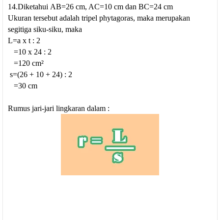
14.Diketahui
AB=26 cm, AC=10 cm dan BC=24 cm
Ukuran tersebut adalah tripel phytagoras, maka merupakan
segitiga siku-siku, maka
L=a x t : 2
=10 x 24 : 2
=120 cm
²
s=(26 + 10 + 24) : 2
=30 cm
Rumus jari-jari lingkaran dalam :